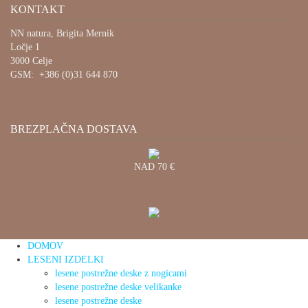
KONTAKT
NN natura, Brigita Mernik
Ločje 1
3000 Celje
GSM: +386 (0)31 644 870
BREZPLAČNA DOSTAVA
NAD 70 €
DOMOV
LESENI IZDELKI
lesene postrežne deske z nogicami
lesene postrežne deske velikanke
lesene postrežne deske