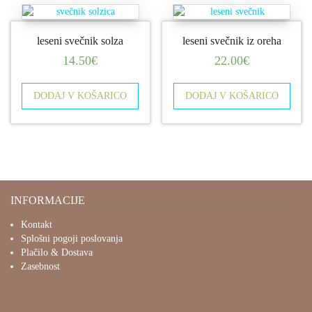
leseni svečnik solza
leseni svečnik iz oreha
14.50
€
22.00
€
DODAJ V KOŠARICO
DODAJ V KOŠARICO
INFORMACIJE
Kontakt
Splošni pogoji poslovanja
Plačilo & Dostava
Zasebnost