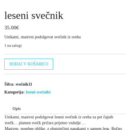
leseni svečnik
35.00
€
Unikatni, masivni podolgovat svečnik iz oreha
1 na zalogi
leseni
DODAJ V KOŠARICO
svečnik
količina
Šifra:
svečnik11
Kategorija:
leseni svečniki
Opis
Unikatni, masivni podolgovat leseni svečnik iz oreha za pet čajnih
svečk… plamen svečk pričara prijetno vzdušje …
Masiven, posebne oblike, z obstoječimi napakami v samem lesu. Ročno