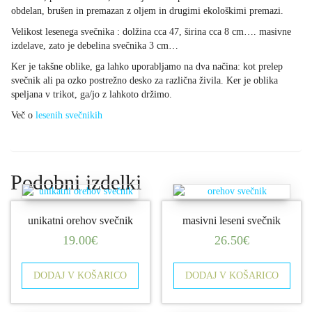
obdelan, brušen in premazan z oljem in drugimi ekološkimi premazi.
Velikost lesenega svečnika : dolžina cca 47, širina cca 8 cm…. masivne
izdelave, zato je debelina svečnika 3 cm…
Ker je takšne oblike, ga lahko uporabljamo na dva načina: kot prelep
svečnik ali pa ozko postrežno desko za različna živila. Ker je oblika
speljana v trikot, ga/jo z lahkoto držimo.
Več o
lesenih svečnikih
Podobni izdelki
unikatni orehov svečnik
masivni leseni svečnik
19.00
€
26.50
€
DODAJ V KOŠARICO
DODAJ V KOŠARICO