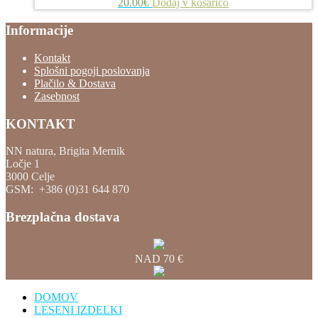
20.00
€
Dodaj v košarico
Informacije
Kontakt
Splošni pogoji poslovanja
Plačilo & Dostava
Zasebnost
KONTAKT
NN natura, Brigita Mernik
Ločje 1
3000 Celje
GSM: +386 (0)31 644 870
Brezplačna dostava
NAD 70 €
DOMOV
LESENI IZDELKI