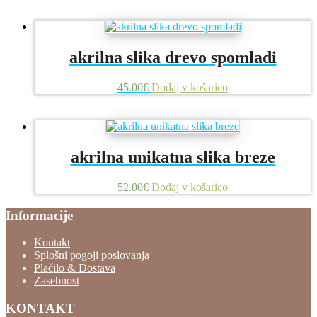
akrilna slika drevo spomladi
45.00
€
Dodaj v košarico
akrilna unikatna slika breze
52.00
€
Dodaj v košarico
Informacije
Kontakt
Splošni pogoji poslovanja
Plačilo & Dostava
Zasebnost
KONTAKT