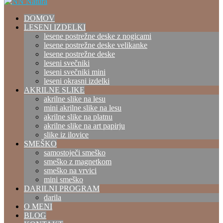
DOMOV
LESENI IZDELKI
lesene postrežne deske z nogicami
lesene postrežne deske velikanke
lesene postrežne deske
leseni svečniki
leseni svečniki mini
leseni okrasni izdelki
AKRILNE SLIKE
akrilne slike na lesu
mini akrilne slike na lesu
akrilne slike na platnu
akrilne slike na art papirju
slike iz ilovice
SMEŠKO
samostoječi smeško
smeško z magnetkom
smeško na vrvici
mini smeško
DARILNI PROGRAM
darila
O MENI
BLOG