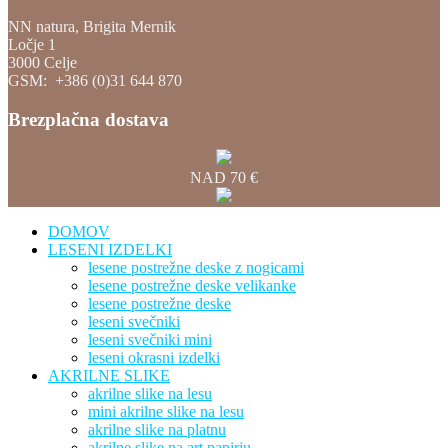
NN natura, Brigita Mernik
Ločje 1
3000 Celje
GSM: +386 (0)31 644 870
Brezplačna dostava
NAD 70 €
DOMOV
LESENI IZDELKI
lesene postrežne deske z nogicami
lesene postrežne deske velikanke
lesene postrežne deske
leseni svečniki
leseni svečniki mini
leseni okrasni izdelki
AKRILNE SLIKE
akrilne slike na lesu
mini akrilne slike na lesu
akrilne slike na platnu
akrilne slike na art papirju