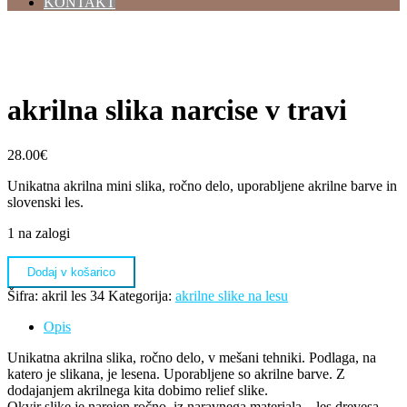
KONTAKT
akrilna slika narcise v travi
28.00
€
Unikatna akrilna mini slika, ročno delo, uporabljene akrilne barve in
slovenski les.
1 na zalogi
akrilna
Dodaj v košarico
slika
narcise
Šifra:
akril les 34
Kategorija:
akrilne slike na lesu
v
Opis
travi
količina
Unikatna akrilna slika, ročno delo, v mešani tehniki. Podlaga, na
katero je slikana, je lesena. Uporabljene so akrilne barve. Z
dodajanjem akrilnega kita dobimo relief slike.
Okvir slike je narejen ročno, iz naravnega materiala – les drevesa