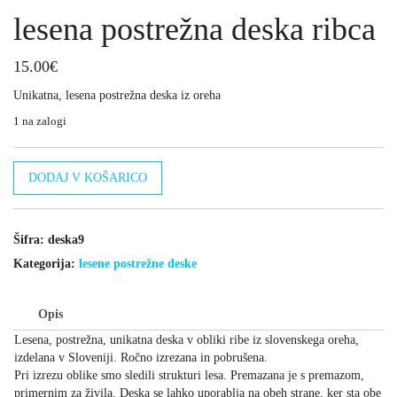
lesena postrežna deska ribca
15.00
€
Unikatna, lesena postrežna deska iz oreha
1 na zalogi
lesena
DODAJ V KOŠARICO
postrežna
deska
ribca
količina
Šifra:
deska9
Kategorija:
lesene postrežne deske
Opis
Lesena, postrežna, unikatna deska v obliki ribe iz slovenskega oreha,
izdelana v Sloveniji. Ročno izrezana in pobrušena.
Pri izrezu oblike smo sledili strukturi lesa. Premazana je s premazom,
primernim za živila. Deska se lahko uporablja na obeh strane, ker sta obe