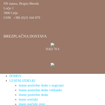
NN natura, Brigita Mernik
Ločje 1
3000 Celje
GSM: +386 (0)31 644 870
BREZPLAČNA DOSTAVA
NAD 70 €
DOMOV
LESENI IZDELKI
lesene postrežne deske z nogicami
lesene postrežne deske velikanke
lesene postrežne deske
leseni svečniki
leseni svečniki mini