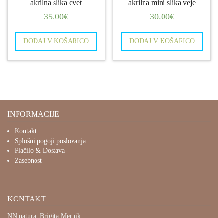
akrilna slika cvet
akrilna mini slika veje
35.00
€
30.00
€
DODAJ V KOŠARICO
DODAJ V KOŠARICO
INFORMACIJE
Kontakt
Splošni pogoji poslovanja
Plačilo & Dostava
Zasebnost
KONTAKT
NN natura, Brigita Mernik