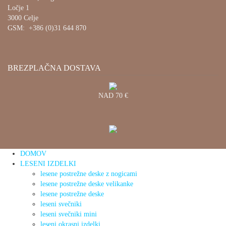
Ločje 1
3000 Celje
GSM: +386 (0)31 644 870
BREZPLAČNA DOSTAVA
NAD 70 €
DOMOV
LESENI IZDELKI
lesene postrežne deske z nogicami
lesene postrežne deske velikanke
lesene postrežne deske
leseni svečniki
leseni svečniki mini
leseni okrasni izdelki