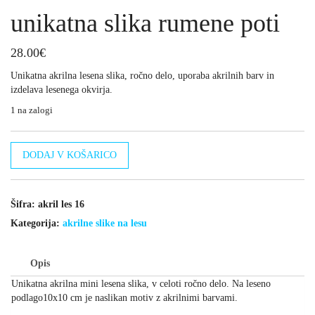
unikatna slika rumene poti
28.00
€
Unikatna akrilna lesena slika, ročno delo, uporaba akrilnih barv in
izdelava lesenega okvirja.
1 na zalogi
unikatna
DODAJ V KOŠARICO
slika
rumene
poti
količina
Šifra:
akril les 16
Kategorija:
akrilne slike na lesu
Opis
Unikatna akrilna mini lesena slika, v celoti ročno delo. Na leseno
podlago10x10 cm je naslikan motiv z akrilnimi barvami.