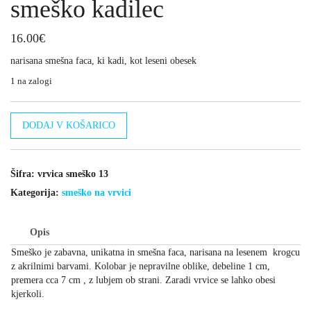
smeško kadilec
16.00
€
narisana smešna faca, ki kadi, kot leseni obesek
1 na zalogi
smeško
DODAJ V KOŠARICO
kadilec
količina
Šifra:
vrvica smeško 13
Kategorija:
smeško na vrvici
Opis
Smeško je zabavna, unikatna in smešna faca, narisana na lesenem krogcu
z akrilnimi barvami. Kolobar je nepravilne oblike, debeline 1 cm,
premera cca 7 cm , z lubjem ob strani. Zaradi vrvice se lahko obesi
kjerkoli.