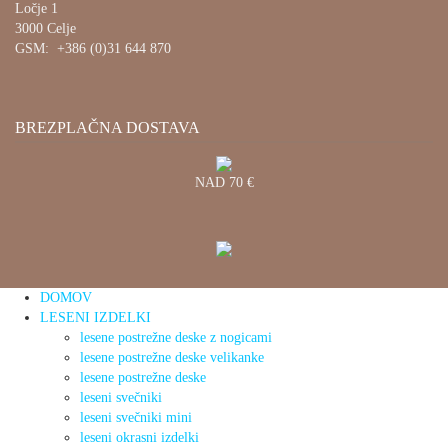
Ločje 1
3000 Celje
GSM: +386 (0)31 644 870
BREZPLAČNA DOSTAVA
NAD 70 €
DOMOV
LESENI IZDELKI
lesene postrežne deske z nogicami
lesene postrežne deske velikanke
lesene postrežne deske
leseni svečniki
leseni svečniki mini
leseni okrasni izdelki