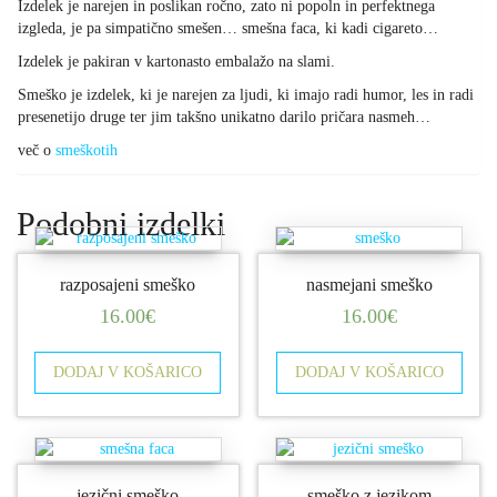
Izdelek je narejen in poslikan ročno, zato ni popoln in perfektnega
izgleda, je pa simpatično smešen… smešna faca, ki kadi cigareto…
Izdelek je pakiran v kartonasto embalažo na slami.
Smeško je izdelek, ki je narejen za ljudi, ki imajo radi humor, les in radi
presenetijo druge ter jim takšno unikatno darilo pričara nasmeh…
več o
smeškotih
Podobni izdelki
razposajeni smeško
nasmejani smeško
16.00
€
16.00
€
DODAJ V KOŠARICO
DODAJ V KOŠARICO
jezični smeško
smeško z jezikom