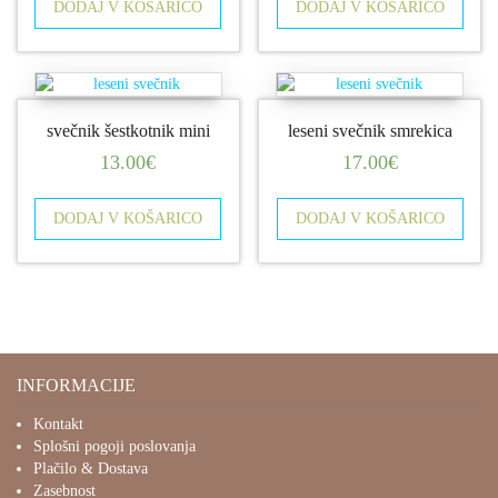
DODAJ V KOŠARICO
DODAJ V KOŠARICO
svečnik šestkotnik mini
leseni svečnik smrekica
13.00
€
17.00
€
DODAJ V KOŠARICO
DODAJ V KOŠARICO
INFORMACIJE
Kontakt
Splošni pogoji poslovanja
Plačilo & Dostava
Zasebnost