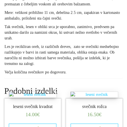
premazan z čebeljim voskom ali orehovim balzamom.
Mere: velikost približno 11 cm, debelina 2.5 cm, zapakiran v kartonasto
ambalažo, priloženi sta čajni svečki.
Tak svečnik, lesen v obliki srca je uporabno, zanimivo, predvsem pa
unikatno darilo za namizni okras, ki ustvari nežno svetlobo v večernih
urah.
Les je recikliran oreh, iz različnih dreves, zato se svečniki medsebojno
razlikujejo v barvi in rasti samega materiala, oblika ostaja enaka. Ob
naročilu ni možno izbirati barve svečnika, pošilja se izdelek, ki je
trenutno na zalogi.
Večja količina svečnikov po dogovoru.
Podobni izdelki
leseni svečnik kvadrat
svečnik rožca
14.00
€
16.50
€