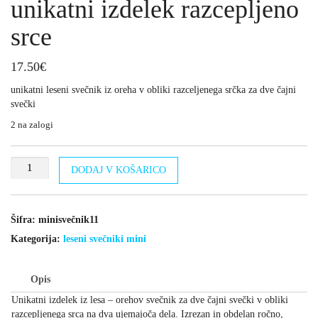
unikatni izdelek razcepljeno
srce
17.50
€
unikatni leseni svečnik iz oreha v obliki razceljenega srčka za dve čajni
svečki
2 na zalogi
unikatni
DODAJ V KOŠARICO
izdelek
razcepljeno
srce
količina
Šifra:
minisvečnik11
Kategorija:
leseni svečniki mini
Opis
Unikatni izdelek iz lesa – orehov svečnik za dve čajni svečki v obliki
razcepljenega srca na dva ujemajoča dela. Izrezan in obdelan ročno,