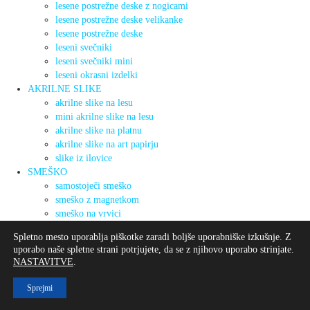
lesene postrežne deske z nogicami
lesene postrežne deske velikanke
lesene postrežne deske
leseni svečniki
leseni svečniki mini
leseni okrasni izdelki
AKRILNE SLIKE
akrilne slike na lesu
mini akrilne slike na lesu
akrilne slike na platnu
akrilne slike na art papirju
slike iz ilovice
SMEŠKO
samostoječi smeško
smeško z magnetkom
smeško na vrvici
mini smeško
Spletno mesto uporablja piškotke zaradi boljše uporabniške izkušnje. Z
DARILNI PROGRAM
uporabo naše spletne strani potrjujete, da se z njihovo uporabo strinjate.
darila
NASTAVITVE
.
O MENI
BLOG
Sprejmi
KONTAKT