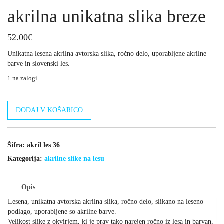
akrilna unikatna slika breze
52.00
€
Unikatna lesena akrilna avtorska slika, ročno delo, uporabljene akrilne
barve in slovenski les.
1 na zalogi
akrilna
DODAJ V KOŠARICO
unikatna
slika
breze
količina
Šifra:
akril les 36
Kategorija:
akrilne slike na lesu
Opis
Lesena, unikatna avtorska akrilna slika, ročno delo, slikano na leseno
podlago, uporabljene so akrilne barve.
Velikost slike z okvirjem, ki je prav tako narejen ročno iz lesa in barvan,