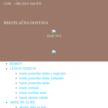
GSM: +386 (0)31 644 870
BREZPLAČNA DOSTAVA
NAD 70 €
DOMOV
LESENI IZDELKI
lesene postrežne deske z nogicami
lesene postrežne deske velikanke
lesene postrežne deske
leseni svečniki
leseni svečniki mini
leseni okrasni izdelki
AKRILNE SLIKE
akrilne slike na lesu