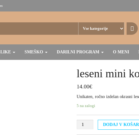
om
SLIKE
SMEŠKO
DARILNI PROGRAM
O MENI
leseni mini k
14.00
€
Unikaten, ročno izdelan okrasni les
5 na zalogi
leseni
DODAJ V KOŠAR
mini
konjiček