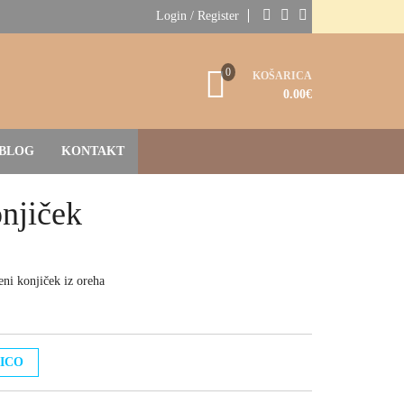
Login / Register
0
KOŠARICA
0.00
€
BLOG
KONTAKT
onjiček
eni konjiček iz oreha
ICO