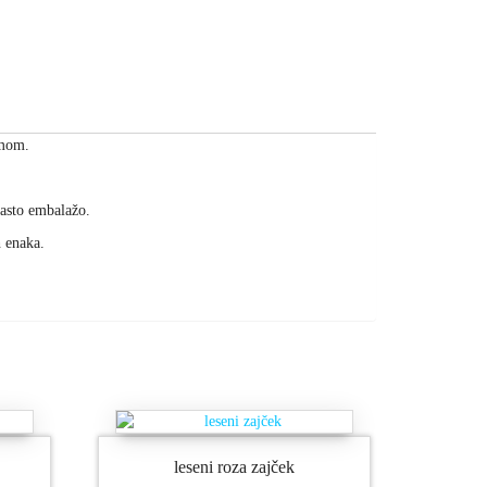
amom.
nasto embalažo.
h enaka.
leseni roza zajček