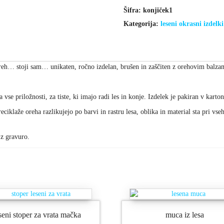
količina
Šifra:
konjiček1
Kategorija:
leseni okrasni izdelki
 oreh… stoji sam… unikaten, ročno izdelan, brušen in zaščiten z orehovim balz
vse priložnosti, za tiste, ki imajo radi les in konje. Izdelek je pakiran v karto
eciklaže oreha razlikujejo po barvi in rastru lesa, oblika in material sta pri vse
 z gravuro.
seni stoper za vrata mačka
muca iz lesa