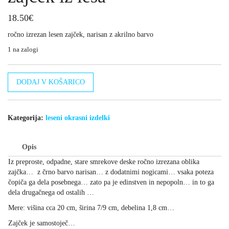
18.50
€
ročno izrezan lesen zajček, narisan z akrilno barvo
1 na zalogi
zajček
DODAJ V KOŠARICO
iz
lesa
količina
Kategorija:
leseni okrasni izdelki
Opis
Iz preproste, odpadne, stare smrekove deske ročno izrezana oblika
zajčka… z črno barvo narisan… z dodatnimi nogicami… vsaka poteza
čopiča ga dela posebnega… zato pa je edinstven in nepopoln… in to ga
dela drugačnega od ostalih …
Mere: višina cca 20 cm, širina 7/9 cm, debelina 1,8 cm…
Zajček je samostoječ…