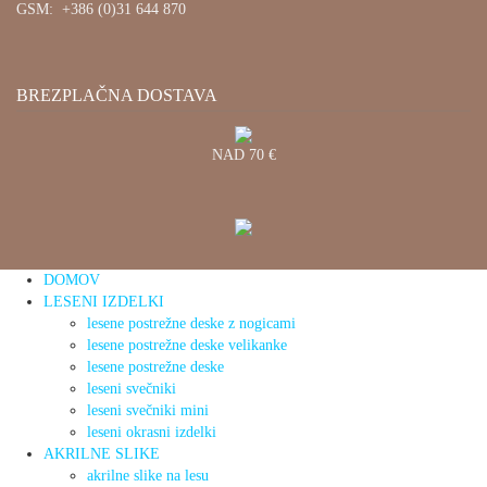
GSM: +386 (0)31 644 870
BREZPLAČNA DOSTAVA
NAD 70 €
DOMOV
LESENI IZDELKI
lesene postrežne deske z nogicami
lesene postrežne deske velikanke
lesene postrežne deske
leseni svečniki
leseni svečniki mini
leseni okrasni izdelki
AKRILNE SLIKE
akrilne slike na lesu