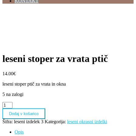
KONTAKT
leseni stoper za vrata ptič
14.00
€
leseni stoper ptič za vrata in okna
5 na zalogi
leseni
stoper
Dodaj v košarico
za
vrata
Šifra:
leseni izdelek 3
Kategorija:
leseni okrasni izdelki
ptič
količina
Opis