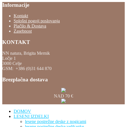
Informacije
Kontakt
Splošni pogoji poslovanja
Plačilo & Dostava
Zasebnost
KONTAKT
NN natura, Brigita Mernik
Ločje 1
3000 Celje
GSM: +386 (0)31 644 870
Brezplačna dostava
NAD 70 €
DOMOV
LESENI IZDELKI
lesene postrežne deske z nogicami
lesene postrežne deske velikanke