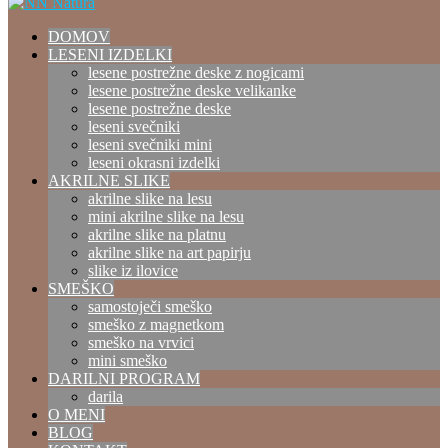
DOMOV
LESENI IZDELKI
lesene postrežne deske z nogicami
lesene postrežne deske velikanke
lesene postrežne deske
leseni svečniki
leseni svečniki mini
leseni okrasni izdelki
AKRILNE SLIKE
akrilne slike na lesu
mini akrilne slike na lesu
akrilne slike na platnu
akrilne slike na art papirju
slike iz ilovice
SMEŠKO
samostoječi smeško
smeško z magnetkom
smeško na vrvici
mini smeško
DARILNI PROGRAM
darila
O MENI
BLOG