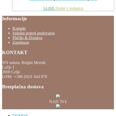
14.00
€
Dodaj v košarico
Informacije
Kontakt
Splošni pogoji poslovanja
Plačilo & Dostava
Zasebnost
KONTAKT
NN natura, Brigita Mernik
Ločje 1
3000 Celje
GSM: +386 (0)31 644 870
Brezplačna dostava
NAD 70 €
DOMOV