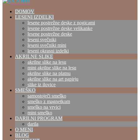
DOMOV
LESENI IZDELKI
lesene postrežne deske z nogicami
lesene postrežne deske velikanke
lesene postrežne deske
leseni svečniki
leseni svečniki mini
leseni okrasni izdelki
AKRILNE SLIKE
akrilne slike na lesu
mini akrilne slike na lesu
akrilne slike na platnu
akrilne slike na art papirju
slike iz ilovice
SMEŠKO
samostoječi smeško
smeško z magnetkom
smeško na vrvici
mini smeško
DARILNI PROGRAM
darila
O MENI
BLOG