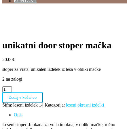
KONTAKT
unikatni door stoper mačka
20.00
€
stoper za vrata, unikaten izdelek iz lesa v obliki mačke
2 na zalogi
unikatni
door
Dodaj v košarico
stoper
mačka
Šifra:
leseni izdelek 14
Kategorija:
leseni okrasni izdelki
količina
Opis
Leseni stoper -blokada za vrata in okna, v obliki mačke, ročno