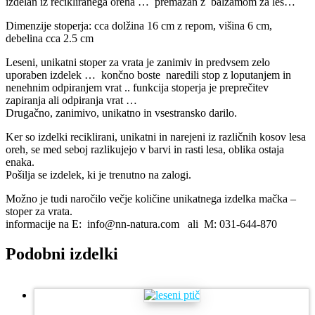
izdelan iz recikliranega oreha … premazan z balzamom za les…
Dimenzije stoperja: cca dolžina 16 cm z repom, višina 6 cm,
debelina cca 2.5 cm
Leseni, unikatni stoper za vrata je zanimiv in predvsem zelo
uporaben izdelek … končno boste naredili stop z loputanjem in
nenehnim odpiranjem vrat .. funkcija stoperja je preprečitev
zapiranja ali odpiranja vrat …
Drugačno, zanimivo, unikatno in vsestransko darilo.
Ker so izdelki reciklirani, unikatni in narejeni iz različnih kosov lesa
oreh, se med seboj razlikujejo v barvi in rasti lesa, oblika ostaja
enaka.
Pošilja se izdelek, ki je trenutno na zalogi.
Možno je tudi naročilo večje količine unikatnega izdelka mačka –
stoper za vrata.
informacije na E: info@nn-natura.com ali M: 031-644-870
Podobni izdelki