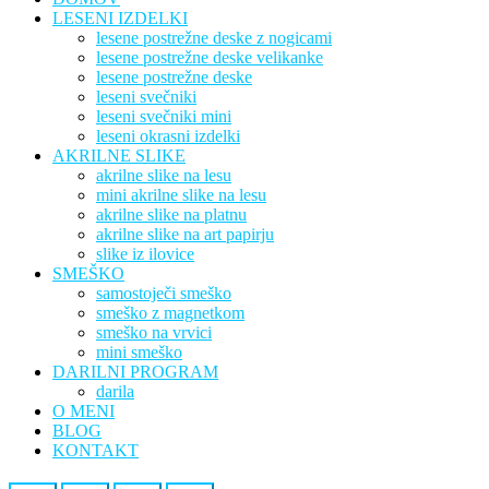
LESENI IZDELKI
lesene postrežne deske z nogicami
lesene postrežne deske velikanke
lesene postrežne deske
leseni svečniki
leseni svečniki mini
leseni okrasni izdelki
AKRILNE SLIKE
akrilne slike na lesu
mini akrilne slike na lesu
akrilne slike na platnu
akrilne slike na art papirju
slike iz ilovice
SMEŠKO
samostoječi smeško
smeško z magnetkom
smeško na vrvici
mini smeško
DARILNI PROGRAM
darila
O MENI
BLOG
KONTAKT