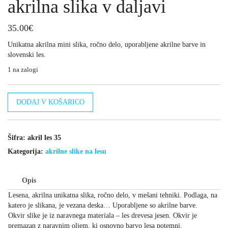
akrilna slika v daljavi
35.00
€
Unikatna akrilna mini slika, ročno delo, uporabljene akrilne barve in
slovenski les.
1 na zalogi
akrilna
DODAJ V KOŠARICO
slika
v
daljavi
količina
Šifra:
akril les 35
Kategorija:
akrilne slike na lesu
Opis
Lesena, akrilna unikatna slika, ročno delo, v mešani tehniki. Podlaga, na
katero je slikana, je vezana deska… Uporabljene so akrilne barve.
Okvir slike je iz naravnega materiala – les drevesa jesen. Okvir je
premazan z naravnim oljem, ki osnovno barvo lesa potemni.