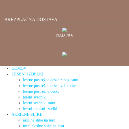
BREZPLAČNA DOSTAVA
NAD 70 €
DOMOV
LESENI IZDELKI
lesene postrežne deske z nogicami
lesene postrežne deske velikanke
lesene postrežne deske
leseni svečniki
leseni svečniki mini
leseni okrasni izdelki
AKRILNE SLIKE
akrilne slike na lesu
mini akrilne slike na lesu