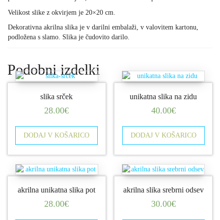
Velikost slike z okvirjem je 20×20 cm.
Dekorativna akrilna slika je v darilni embalaži, v valovitem kartonu,
podložena s slamo. Slika je čudovito darilo.
Podobni izdelki
slika srček
unikatna slika na zidu
28.00
€
40.00
€
DODAJ V KOŠARICO
DODAJ V KOŠARICO
akrilna unikatna slika pot
akrilna slika srebrni odsev
28.00
€
30.00
€