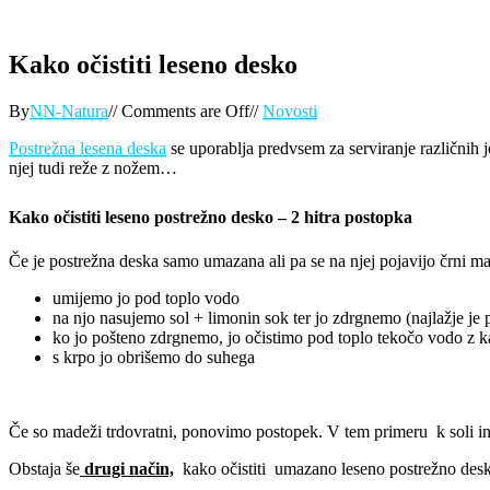
Kako očistiti leseno desko
By
NN-Natura
//
Comments are Off
//
Novosti
Postrežna lesena deska
se uporablja predvsem za serviranje različnih 
njej tudi reže z nožem…
Kako očistiti leseno postrežno desko – 2 hitra postopka
Če je postrežna deska samo umazana ali pa se na njej pojavijo črni m
umijemo jo pod toplo vodo
na njo nasujemo sol + limonin sok ter jo zdrgnemo (najlažje je 
ko jo pošteno zdrgnemo, jo očistimo pod toplo tekočo vodo z ka
s krpo jo obrišemo do suhega
Če so madeži trdovratni, ponovimo postopek. V tem primeru k soli 
Obstaja še
drugi način,
kako očistiti umazano leseno postrežno desk