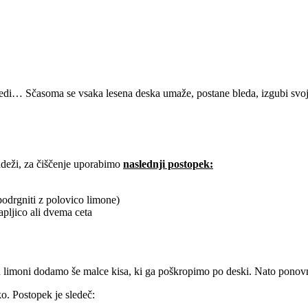
jedi… Sčasoma se vsaka lesena deska umaže, postane bleda, izgubi svojo
adeži, za čiščenje uporabimo
naslednji postopek:
podrgniti z polovico limone)
pljico ali dvema ceta
in limoni dodamo še malce kisa, ki ga poškropimo po deski. Nato pono
o. Postopek je sledeč: