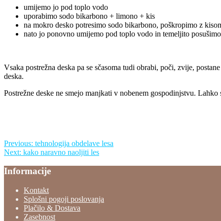
umijemo jo pod toplo vodo
uporabimo sodo bikarbono + limono + kis
na mokro desko potresimo sodo bikarbono, poškropimo z kiso
nato jo ponovno umijemo pod toplo vodo in temeljito posušimo
Vsaka postrežna deska pa se sčasoma tudi obrabi, poči, zvije, postane g
deska.
Postrežne deske ne smejo manjkati v nobenem gospodinjstvu. Lahko so
Previous:
tehnologija obdelave lesa
Next:
kako naravno naoljiti les
Informacije
Kontakt
Splošni pogoji poslovanja
Plačilo & Dostava
Zasebnost