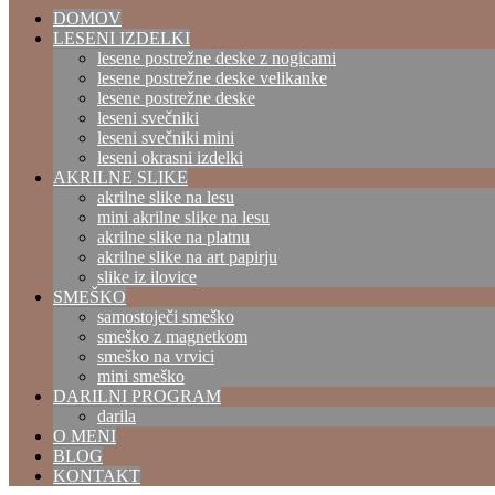
DOMOV
LESENI IZDELKI
lesene postrežne deske z nogicami
lesene postrežne deske velikanke
lesene postrežne deske
leseni svečniki
leseni svečniki mini
leseni okrasni izdelki
AKRILNE SLIKE
akrilne slike na lesu
mini akrilne slike na lesu
akrilne slike na platnu
akrilne slike na art papirju
slike iz ilovice
SMEŠKO
samostoječi smeško
smeško z magnetkom
smeško na vrvici
mini smeško
DARILNI PROGRAM
darila
O MENI
BLOG
KONTAKT