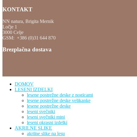
KONTAKT
NN natura, Brigita Mernik
Ločje 1
3000 Celje
GSM: +386 (0)31 644 870
Brezplačna dostava
DOMOV
LESENI IZDELKI
lesene postrežne deske z nogicami
lesene postrežne deske velikanke
lesene postrežne deske
leseni svečniki
leseni svečniki mini
leseni okrasni izdelki
AKRILNE SLIKE
akrilne slike na lesu