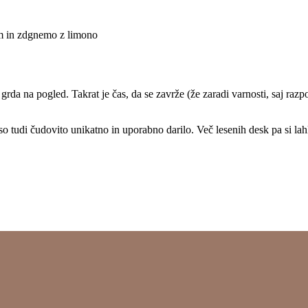
m in zdgnemo z limono
rda na pogled. Takrat je čas, da se zavrže (že zaradi varnosti, saj razp
 tudi čudovito unikatno in uporabno darilo. Več lesenih desk pa si lah