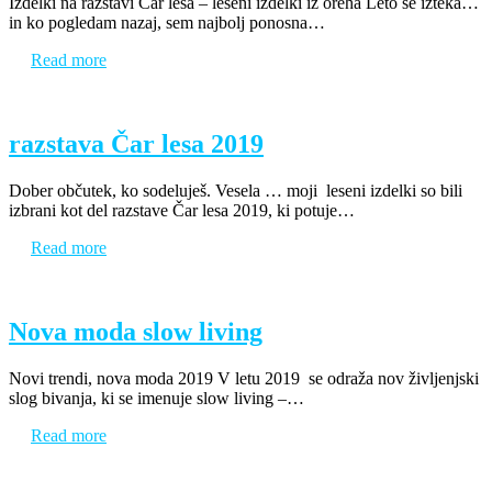
Izdelki na razstavi Čar lesa – leseni izdelki iz oreha Leto se izteka…
in ko pogledam nazaj, sem najbolj ponosna…
Read more
razstava Čar lesa 2019
Dober občutek, ko sodeluješ. Vesela … moji leseni izdelki so bili
izbrani kot del razstave Čar lesa 2019, ki potuje…
Read more
Nova moda slow living
Novi trendi, nova moda 2019 V letu 2019 se odraža nov življenjski
slog bivanja, ki se imenuje slow living –…
Read more