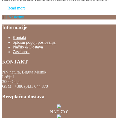
Read more
Številčenje
1
2
Naslednji
prispevkov
Informacije
Kontakt
Splošni pogoji poslovanja
Plačilo & Dostava
Zasebnost
KONTAKT
NN natura, Brigita Mernik
Ločje 1
3000 Celje
GSM: +386 (0)31 644 870
Brezplačna dostava
NAD 70 €