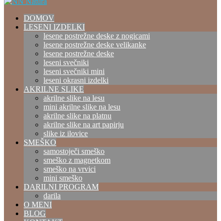
DOMOV
LESENI IZDELKI
lesene postrežne deske z nogicami
lesene postrežne deske velikanke
lesene postrežne deske
leseni svečniki
leseni svečniki mini
leseni okrasni izdelki
AKRILNE SLIKE
akrilne slike na lesu
mini akrilne slike na lesu
akrilne slike na platnu
akrilne slike na art papirju
slike iz ilovice
SMEŠKO
samostoječi smeško
smeško z magnetkom
smeško na vrvici
mini smeško
DARILNI PROGRAM
darila
O MENI
BLOG