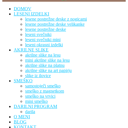
DOMOV
LESENI IZDELKI
lesene postrežne deske z nogicami
lesene postrežne deske velikanke
lesene postrežne deske
leseni svečniki
leseni svečniki mini
leseni okrasni izdelki
AKRILNE SLIKE
akrilne slike na lesu
mini akrilne slike na lesu
akrilne slike na platnu
akrilne slike na art papirju
slike iz ilovice
SMEŠKO
samostoječi smeško
smeško z magnetkom
smeško na vrvici
mini smeško
DARILNI PROGRAM
darila
O MENI
BLOG
KONTAKT