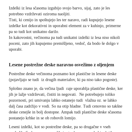
Izdelki iz lesa sčasoma izgubijo svojo barvo, sijaj, zato je les
potrebno vzdrževati oziroma naoljiti.
Tisti, ki cenijo in spoštujejo les ter naravo, radi kupujejo lesene
izdelke kot dekorativni in uporabni element za v kuhinjo, primerne
pa so tudi kot unikatno darilo.
In kakovostni, večinoma pa tudi unikatni izdelki iz lesa niso nikoli
poceni, zato jih kupujemo premišljeno, vedoč, da bodo še dolgo v
uporabi.
Lesene postrežne deske naravno osvežimo z oljenjem
Postrežne deske večinoma poznamo kot plastične in lesene deske
(pojavljajo se tudi iz drugih materialov, ki pa niso tako pogoste).
Splošno znano je, da večina ljudi raje uporablja plastične deske, ker
jih je lažje vzdrževati, čistiti in negovati. Ne potrebujejo toliko
pozornosti, pri umivanju lahko ostanejo tudi vlažna oz. se lahko
dalj časa zadržijo v vodi. So na otip hladne. Tudi cenovno so takšne
deske cenejše in bolj dostopne. Ampak tudi plastične deske sčasoma
postanejo krhke in se ob robovih lomijo.
Leseni izdelki, kot so postrežne deske, pa so drugačne v vseh