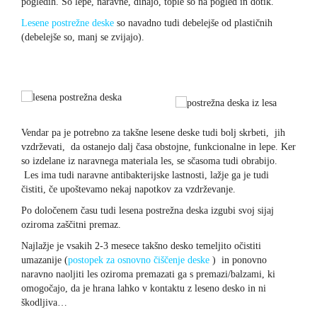
pogledih. So lepe, naravne, dihajo, tople so na pogled in dotik.
Lesene postrežne deske
so navadno tudi debelejše od plastičnih
(debelejše so, manj se zvijajo).
Vendar pa je potrebno za takšne lesene deske tudi bolj skrbeti, jih
vzdrževati, da ostanejo dalj časa obstojne, funkcionalne in lepe. Ker
so izdelane iz naravnega materiala les, se sčasoma tudi obrabijo.
Les ima tudi naravne antibakterijske lastnosti, lažje ga je tudi
čistiti, če upoštevamo nekaj napotkov za vzdrževanje.
Po določenem času tudi lesena postrežna deska izgubi svoj sijaj
oziroma zaščitni premaz.
Najlažje je vsakih 2-3 mesece takšno desko temeljito očistiti
umazanije (
postopek za osnovno čiščenje deske
) in ponovno
naravno naoljiti les oziroma premazati ga s premazi/balzami, ki
omogočajo, da je hrana lahko v kontaktu z leseno desko in ni
škodljiva…