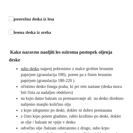
Kako naravno naoljiti les oziroma postopek oljenja
deske
suho desko
najprej pobrusimo z malce grobim brusnim
papirjem (granulacija 100), potem pa z finim brusnim
papirjem (granulacija 180-220 )
očistimo desko finega praha, ki pri tem nastane (deska mora
biti čista za nadaljno obdelavo)
na krpo damo balzam za premazovanje ali na desko direktno
nalijemo manjšo količino olja
z krpo zdrgnemo po deski, dokler ni dobro premazana
z čisto krpo potem gladimo, rahlo krožimo po deski, dokler
se olje / balzam ne vpije v desko
odvečno olje /balzam odstranimo z drugo, suho krpo