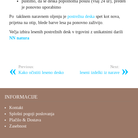
pustimo, da se deska popolnoma posuši (vsaj 24 ur), preden
je ponovno uporabimo
Po takšnem naravnem oljenju je
postrežna deska
spet kot nova,
prijetna na otip, blede barve lesa pa ponovno zaživijo.
Večja izbira lesenih postrežnih desk v trgovini z unikatnimi darili
NN natura
Previous:
Next:
Kako očistiti leseno desko
leseni izdelki iz narave
INFORMACIJE
Kontakt
Splošni pogoji poslovanja
Plačilo & Dostava
Zasebnost