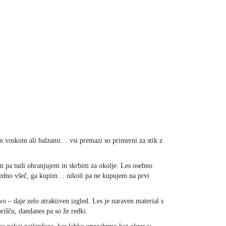
im voskom ali balzami… vsi premazi so primerni za stik z
em pa tudi ohranjujem in skrbim za okolje. Les osebno
 vedno všeč, ga kupim… nikoli pa ne kupujem na prvi
vo – daje zelo atraktiven izgled. Les je naraven material s
išču, dandanes pa so že redki.