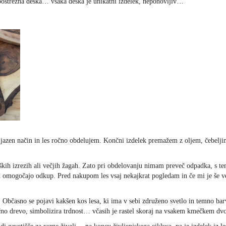
 postrežna deska… vsaka deska je unikatni izdelek, neponovljiv…
rijazen način in les ročno obdelujem. Končni izdelek premažem z oljem, čebelj
iških izrezih ali večjih žagah. Zato pri obdelovanju nimam preveč odpadka, s t
ki omogočajo odkup. Pred nakupom les vsaj nekajkrat pogledam in če mi je še
i. Občasno se pojavi kakšen kos lesa, ki ima v sebi združeno svetlo in temno bar
no drevo, simbolizira trdnost… včasih je rastel skoraj na vsakem kmečkem dvor