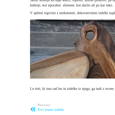
Skozi stoletja les daje senco, toploto, užitne plodove, pa 
kuhinji, kot uporabni element, kot darilo ali pa kar tako
V spletni trgovini z unikatnimi, dekorativnimi izdelki naj
Le tisti, ki ima rad les in izdelke iz njega, ga tudi z src
Previous:
Prvi leseni izdelki