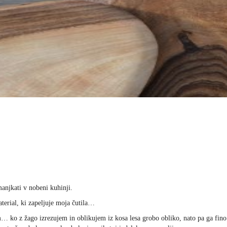
manjkati v nobeni kuhinji.
erial, ki zapeljuje moja čutila…
am… ko z žago izrezujem in oblikujem iz kosa lesa grobo obliko, nato pa ga fin