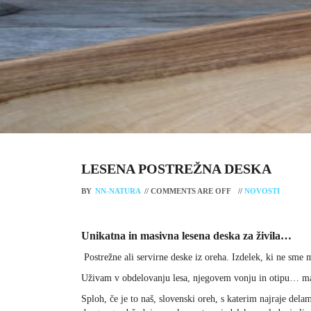
LESENA POSTREŽNA DESKA
BY
NN-NATURA
//
COMMENTS ARE OFF
//
NOVOSTI
Unikatna in masivna lesena deska za živila…
Postrežne ali servirne deske iz oreha. Izdelek, ki ne sme 
Uživam v obdelovanju lesa, njegovem vonju in otipu… mat
Sploh, če je to naš, slovenski oreh, s katerim najraje del