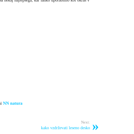
lesa nekaj najlepšega, kar lahko uporabimo kot okras v
ni
NN natura
Next:
kako vzdrževati leseno desko