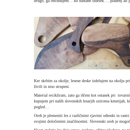
drugo, ga občudujem… ko nastane izdelek…. pladenj ali
Ker skrbim za okolje, lesene deske izdelujem na okolju p
živili in niso strupeni.
Material recikliram, zato ga iščem kot ostanek pri tovarn
kupujem pri naših slovenskih lesarjih oziroma kmetijah, 
pogled…
Oreh je plemeniti les z različnimi rjavimi odtenki in rastr
svojimi določenimi značilnostmi. Slovenski oreh je mogoč