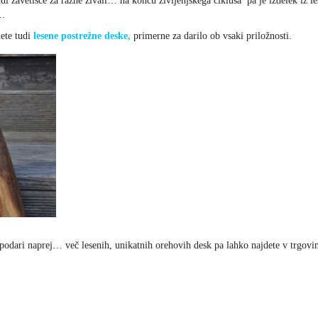
tudi zavetišče za razne živali… na koncu življenjskega ciklusa pa je izdelek iz 
….
dete tudi
lesene postrežne deske,
primerne za darilo ob vsaki priložnosti.
em podari naprej… več lesenih, unikatnih orehovih desk pa lahko najdete v trgovi